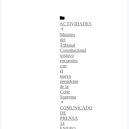
INCRIPCIÓN AL EVENTO
Categorías
ACTIVIDADES
Ministro
del
Tribunal
Constitucional
sostuvo
encuentro
con
el
nuevo
presidente
de la
Corte
Suprema
COMUNICADO
DE
PRENSA
14
ENERO