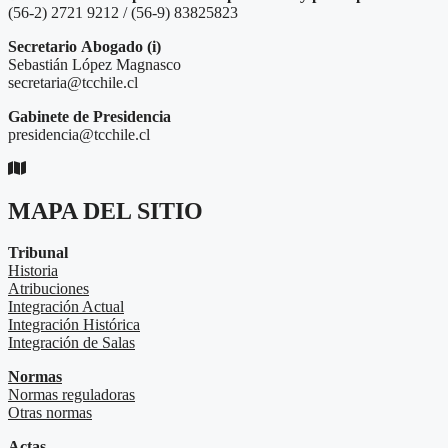
(56-2) 2721 9212 / (56-9) 83825823
Secretario
Abogado (i)
Sebastián López Magnasco
secretaria@tcchile.cl
Gabinete de Presidencia
presidencia@tcchile.cl
MAPA DEL SITIO
Tribunal
Historia
Atribuciones
Integración Actual
Integración Histórica
Integración de Salas
Normas
Normas reguladoras
Otras normas
Actas