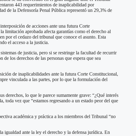
entaron 443 requerimientos de inaplicabilidad por
ividad de la Defensoría Penal Pública representó un 29,3% de
 interposición de acciones ante una futura Corte
 la limitación aprobada afecta garantías como el derecho al
sen por el cedazo del tribunal que conoce el asunto. Esta
do el acceso a la justicia.
stemas de justicia, pero si se restringe la facultad de recurrir
ión de los derechos de las personas que espera que sea
sición de inaplicabilidades ante la futura Corte Constitucional,
re vinculada a las partes, por lo que la formulación del
 sus derechos, lo que le parece sumamente grave: “¿Qué interés
da, toda vez que “estamos regresando a un estado peor del que
pectiva académica y práctica a los miembros del Tribunal “no
la igualdad ante la ley el derecho y la defensa jurídica. En