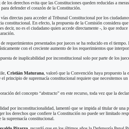
caz de los derechos evita que las Constituciones queden reducidas a mera
 para defender el corazón de la Constitución.
 vías directas para acceder al Tribunal Constitucional por los ciudada
icia constitucional. En efecto, la propuesta de la Comisión considera que
s decir, no es el ciudadano quien accede directamente -, lo que reduce l
laración.
de requerimientos presentados por jueces se ha reducido en el tiempo. 
dísticamente con el creciente aumento de los requerimientos que interpon
esta de inaplicabilidad por inconstitucional solo por parte de los juece
ile,
Cristián Maturana
, valoró que la Convención haya propuesto la e
l principio de supremacía constitucional requiere que necesitemos un c
rporación del concepto “abstracto” en este recurso, toda vez que la decla
ilidad por inconstitucionalidad, lamentó que se impida al titular de una 
er los derechos que confiere la Constitución no puede ser limitado res
e la supremacía constitucional.
svaldo Pizarro
, recordó que en los últimos años la Defensoría Penal Púb