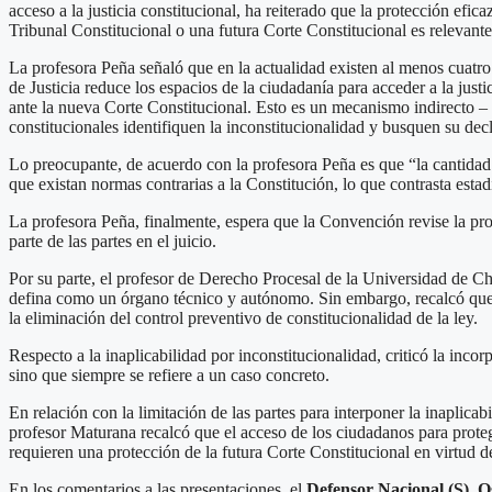
acceso a la justicia constitucional, ha reiterado que la protección efi
Tribunal Constitucional o una futura Corte Constitucional es relevante
La profesora Peña señaló que en la actualidad existen al menos cuatro
de Justicia reduce los espacios de la ciudadanía para acceder a la just
ante la nueva Corte Constitucional. Esto es un mecanismo indirecto – e
constitucionales identifiquen la inconstitucionalidad y busquen su dec
Lo preocupante, de acuerdo con la profesora Peña es que “la cantidad 
que existan normas contrarias a la Constitución, lo que contrasta esta
La profesora Peña, finalmente, espera que la Convención revise la propu
parte de las partes en el juicio.
Por su parte, el profesor de Derecho Procesal de la Universidad de Ch
defina como un órgano técnico y autónomo. Sin embargo, recalcó que e
la eliminación del control preventivo de constitucionalidad de la ley.
Respecto a la inaplicabilidad por inconstitucionalidad, criticó la inco
sino que siempre se refiere a un caso concreto.
En relación con la limitación de las partes para interponer la inaplicab
profesor Maturana recalcó que el acceso de los ciudadanos para proteg
requieren una protección de la futura Corte Constitucional en virtud d
En los comentarios a las presentaciones, el
Defensor Nacional (S), O