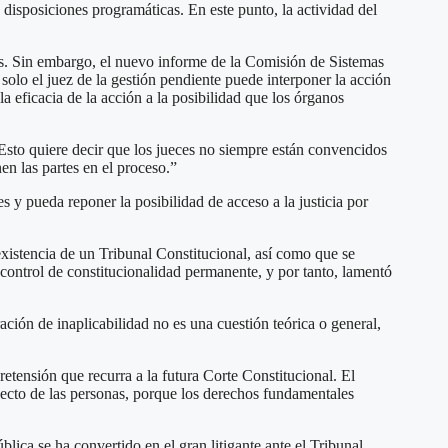
s disposiciones programáticas. En este punto, la actividad del
nos. Sin embargo, el nuevo informe de la Comisión de Sistemas
 solo el juez de la gestión pendiente puede interponer la acción
a eficacia de la acción a la posibilidad que los órganos
Esto quiere decir que los jueces no siempre están convencidos
en las partes en el proceso.”
s y pueda reponer la posibilidad de acceso a la justicia por
xistencia de un Tribunal Constitucional, así como que se
ontrol de constitucionalidad permanente, y por tanto, lamentó
ración de inaplicabilidad no es una cuestión teórica o general,
pretensión que recurra a la futura Corte Constitucional. El
pecto de las personas, porque los derechos fundamentales
lica se ha convertido en el gran litigante ante el Tribunal