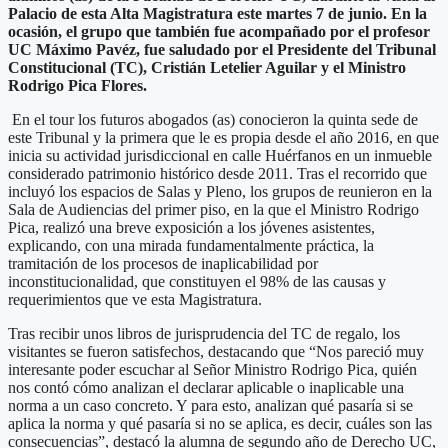
Palacio de esta Alta Magistratura este martes 7 de junio. En la
ocasión, el grupo que también fue acompañado por el profesor
UC Máximo Pavéz, fue saludado por el Presidente del Tribunal
Constitucional (TC), Cristián Letelier Aguilar y el Ministro
Rodrigo Pica Flores.
En el tour los futuros abogados (as) conocieron la quinta sede de
este Tribunal y la primera que le es propia desde el año 2016, en que
inicia su actividad jurisdiccional en calle Huérfanos en un inmueble
considerado patrimonio histórico desde 2011. Tras el recorrido que
incluyó los espacios de Salas y Pleno, los grupos de reunieron en la
Sala de Audiencias del primer piso, en la que el Ministro Rodrigo
Pica, realizó una breve exposición a los jóvenes asistentes,
explicando, con una mirada fundamentalmente práctica, la
tramitación de los procesos de inaplicabilidad por
inconstitucionalidad, que constituyen el 98% de las causas y
requerimientos que ve esta Magistratura.
Tras recibir unos libros de jurisprudencia del TC de regalo, los
visitantes se fueron satisfechos, destacando que “Nos pareció muy
interesante poder escuchar al Señor Ministro Rodrigo Pica, quién
nos contó cómo analizan el declarar aplicable o inaplicable una
norma a un caso concreto. Y para esto, analizan qué pasaría si se
aplica la norma y qué pasaría si no se aplica, es decir, cuáles son las
consecuencias”, destacó la alumna de segundo año de Derecho UC,