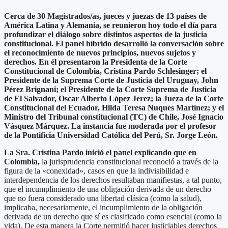
Cerca de 30 Magistrados/as, jueces y juezas de 13 países de
América Latina y Alemania, se reunieron hoy todo el día para
profundizar el diálogo sobre distintos aspectos de la justicia
constitucional.
El panel híbrido desarrolló la conversación sobre
el reconocimiento de nuevos principios, nuevos sujetos y
derechos. En él presentaron la Presidenta de la Corte
Constitucional de Colombia, Cristina Pardo Schlesinger; el
Presidente de la Suprema Corte de Justicia del Uruguay, John
Pérez Brignani; el Presidente de la Corte Suprema de Justicia
de El Salvador, Oscar Alberto López Jerez; la Jueza de la Corte
Constitucional del Ecuador, Hilda Teresa Nuques Martínez; y el
Ministro del Tribunal constitucional (TC) de Chile, José Ignacio
Vásquez Márquez. La instancia fue moderada por el profesor
de la Pontificia Universidad Católica del Perú, Sr. Jorge León.
La Sra. Cristina Pardo inició el panel explicando que en
Colombia,
la jurisprudencia constitucional reconoció a través de la
figura de la «conexidad», casos en que la indivisibilidad e
interdependencia de los derechos resultaban manifiestas, a tal punto,
que el incumplimiento de una obligación derivada de un derecho
que no fuera considerado una libertad clásica (como la salud),
implicaba, necesariamente, el incumplimiento de la obligación
derivada de un derecho que sí es clasificado como esencial (como la
vida). De esta manera la Corte permitió hacer justiciables derechos