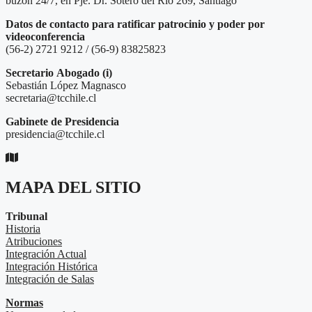
buzón 24/7, en Pje. Dr. Sótero del Río 269, Santiago
Datos de contacto para ratificar patrocinio y poder por
videoconferencia
(56-2) 2721 9212 / (56-9) 83825823
Secretario
Abogado (i)
Sebastián López Magnasco
secretaria@tcchile.cl
Gabinete de Presidencia
presidencia@tcchile.cl
MAPA DEL SITIO
Tribunal
Historia
Atribuciones
Integración Actual
Integración Histórica
Integración de Salas
Normas