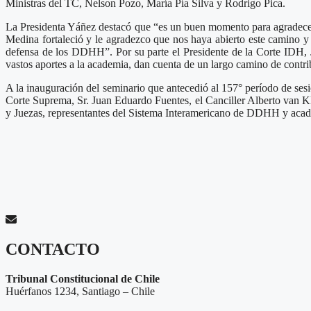
Ministras del TC, Nelson Pozo, María Pía Silva y Rodrigo Pica.
La Presidenta Yáñez destacó que “es un buen momento para agradecer,
Medina fortaleció y le agradezco que nos haya abierto este camino y
defensa de los DDHH”. Por su parte el Presidente de la Corte IDH, J
vastos aportes a la academia, dan cuenta de un largo camino de contr
A la inauguración del seminario que antecedió al 157° período de sesio
Corte Suprema, Sr. Juan Eduardo Fuentes, el Canciller Alberto van K
y Juezas, representantes del Sistema Interamericano de DDHH y acadé
CONTACTO
Tribunal Constitucional de Chile
Huérfanos 1234, Santiago – Chile