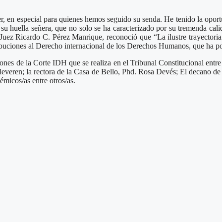
 en especial para quienes hemos seguido su senda. He tenido la oportu
 su huella señera, que no solo se ha caracterizado por su tremenda ca
uez Ricardo C. Pérez Manrique, reconoció que “La ilustre trayectoria
ibuciones al Derecho internacional de los Derechos Humanos, que ha pos
nes de la Corte IDH que se realiza en el Tribunal Constitucional entre e
leveren; la rectora de la Casa de Bello, Phd. Rosa Devés; El decano d
micos/as entre otros/as.