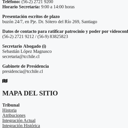
Teléfono:
(56-2) 2721 9200
Horario Secretaría:
9:00 a 14:00 horas
Presentación escritos de plazo
buzón 24/7, en Pje. Dr. Sótero del Río 269, Santiago
Datos de contacto para ratificar patrocinio y poder por videocon
(56-2) 2721 9212 / (56-9) 83825823
Secretario
Abogado (i)
Sebastián López Magnasco
secretaria@tcchile.cl
Gabinete de Presidencia
presidencia@tcchile.cl
MAPA DEL SITIO
Tribunal
Historia
Atribuciones
Integración Actual
Integración Histórica