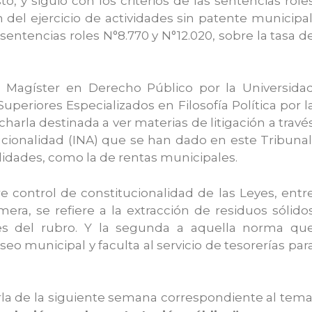
y siguió con los criterios de las sentencias role
 del ejercicio de actividades sin patente municipal
sentencias roles N°8.770 y N°12.020, sobre la tasa d
, Magíster en Derecho Público por la Universida
eriores Especializados en Filosofía Política por l
arla destinada a ver materias de litigación a travé
ucionalidad (INA) que se han dado en este Tribunal
lidades, como la de rentas municipales.
e control de constitucionalidad de las Leyes, entr
imera, se refiere a la extracción de residuos sólido
ales del rubro. Y la segunda a aquella norma qu
eo municipal y faculta al servicio de tesorerías par
harla de la siguiente semana correspondiente al tema