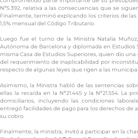
comprometido parte importante de su presupuesto, 
N°5.392, relativa a las consecuencias que se siguen
Finalmente, terminó explicando los criterios de las 
1,5% mensual del Código Tributario.
Luego fue el turno de la Ministra Natalia Muñoz
Autónoma de Barcelona y diplomada en Estudios Sup
misma Casa de Estudios Superiores, quien dio una ch
del requerimiento de inaplicabilidad por inconstit
respecto de algunas leyes que rigen a las municipa
Asimismo, la Ministra habló de las sentencias sobr
ellas la recaída en la N°21.445 y la N°21.554. La pr
domiciliarios, incluyendo las condiciones labor
entregó facilidades de pago para los derechos de as
su cobro.
Finalmente, la ministra, invitó a participar en la c