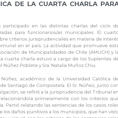
TICA DE LA CUARTA CHARLA PAR
participado en las distintas charlas del ciclo d
adas para funcionarios/as municipales. El cuart
re criterios jurisprudenciales en materia de interé
comunal en el país. La actividad que promueve est
sociación de Municipalidades de Chile (AMUCH) y l
a cuarta charla estuvo a cargo de los Suplentes d
el Núñez Poblete y Sra. Natalia Muñoz Chiu.
l Núñez, académico de la Universidad Católica d
 de Santiago de Compostela. El Sr. Núñez, junto co
gación, se refirió a la jurisprudencia del Tribunal e
relacionándola primeramente con los criterios qu
a. Partió relatando las sentencias de los casos role
 de los daños punitivos a los municipios, que han vist