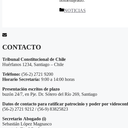
homenajeado.
Categorías
NOTICIAS
CONTACTO
Tribunal Constitucional de Chile
Huérfanos 1234, Santiago – Chile
Teléfono:
(56-2) 2721 9200
Horario Secretaría:
9:00 a 14:00 horas
Presentación escritos de plazo
buzón 24/7, en Pje. Dr. Sótero del Río 269, Santiago
Datos de contacto para ratificar patrocinio y poder por videocon
(56-2) 2721 9212 / (56-9) 83825823
Secretario
Abogado (i)
Sebastián López Magnasco