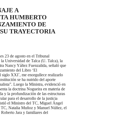
AJE A
STA HUMBERTO
NZAMIENTO DE
 SU TRAYECTORIA
es 23 de agosto en el Tribunal
la Universidad de Talca (U. Talca), la
istra Nancy Yáñez Fuenzalida, señaló que
zamiento del Libro ‘El
l siglo XXI´, me enorgullece realizarlo
nstitución se ha nutrido del aporte
nalista”. Luego la Ministra, evidenció en
senta la doctrina Nogueira en materia de
 y la profundización de las estructuras
lar para el desarrollo de la justicia
istió el Ministro del TC, Miguel Ángel
os TC, Natalia Muñoz y Manuel Núñez, el
 Roberto Jara y familiares del