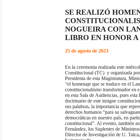
SE REALIZÓ HOMEN
CONSTITUCIONALI
NOGUEIRA CON LA
LIBRO EN HONOR A
25 de agosto de 2023
En la ceremonia realizada este miércol
Constitucional (TC) y organizada por 
Presidenta de esta Magistratura, Min
“el homenaje que se traduce en el Lan
constitucionalismo transformador en e
en esta Sala de Audiencias, pues esta I
doctrinario de este insigne constitucio
sus palabras, la importancia que repre
derechos humanos “para su salvaguarda
democráticas en nuestro país, en particu
constitucional”. Al evento, también as
Fernández, los Suplentes de Ministr
Director de Investigación de U. Talca,