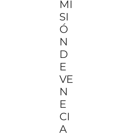
MI
SI
Ó
N
D
E
VE
N
E
CI
A