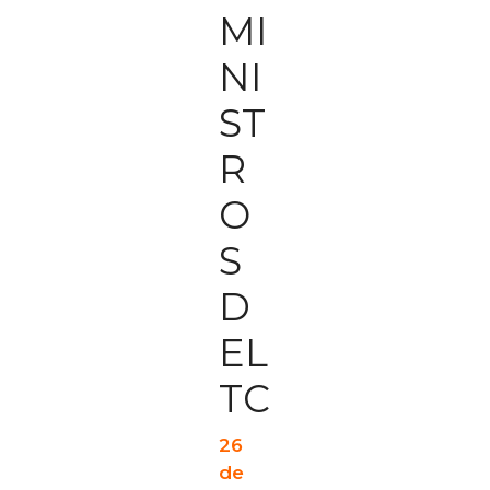
MI
NI
ST
R
O
S
D
EL
TC
26
de