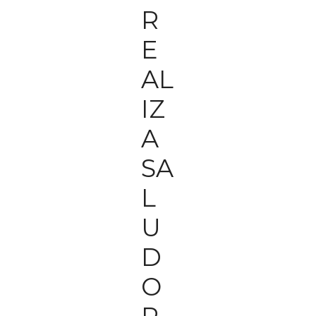
R
E
AL
IZ
A
SA
L
U
D
O