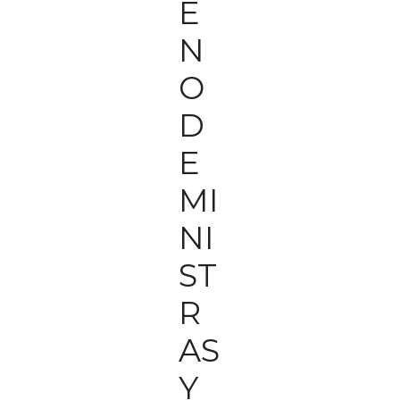
E
N
O
D
E
MI
NI
ST
R
AS
Y