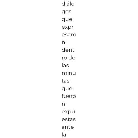
diálo
gos
que
expr
esaro
n
dent
ro de
las
minu
tas
que
fuero
n
expu
estas
ante
la