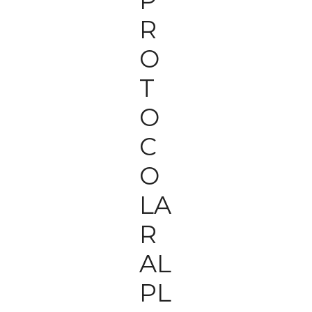
P
R
O
T
O
C
O
LA
R
AL
PL