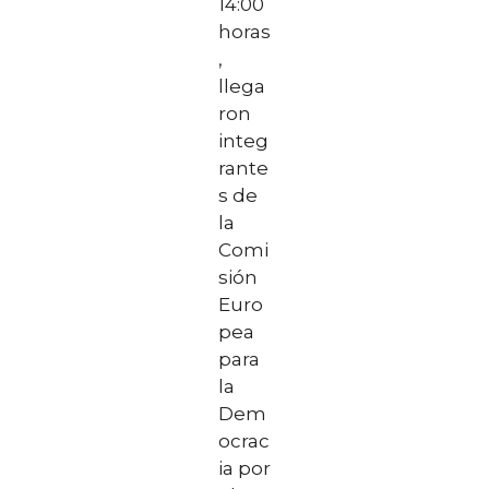
14:00
horas
,
llega
ron
integ
rante
s de
la
Comi
sión
Euro
pea
para
la
Dem
ocrac
ia por