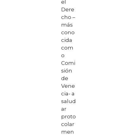
el
Dere
cho –
más
cono
cida
com
o
Comi
sión
de
Vene
cia- a
salud
ar
proto
colar
men