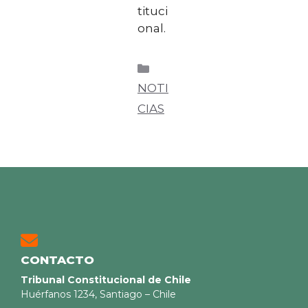
tituci
onal.
NOTI
CIAS
CONTACTO
Tribunal Constitucional de Chile
Huérfanos 1234, Santiago – Chile