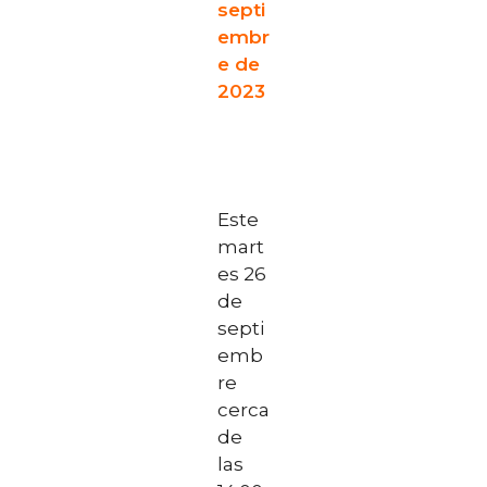
septi
embr
e de
2023
Este
mart
es 26
de
septi
emb
re
cerca
de
las