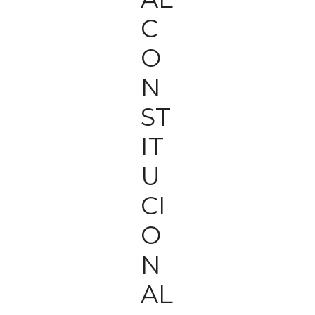
C
O
N
ST
IT
U
CI
O
N
AL