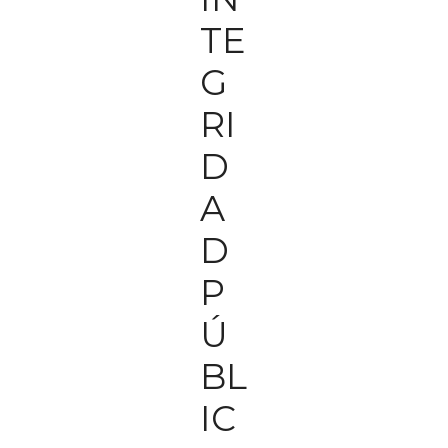
TE
G
RI
D
A
D
P
Ú
BL
IC