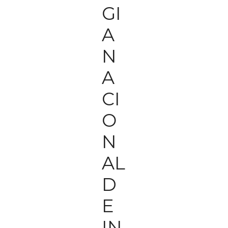
GI
A
N
A
CI
O
N
AL
D
E
IN