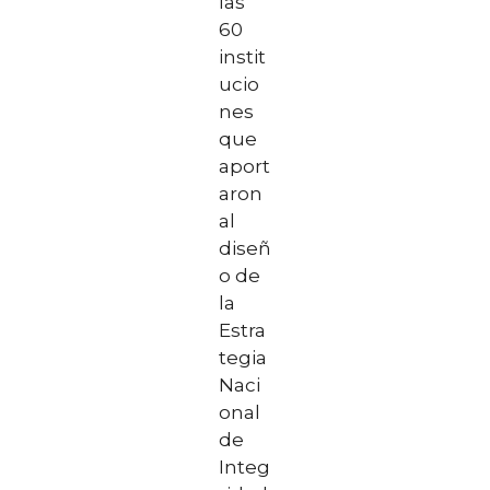
las
60
instit
ucio
nes
que
aport
aron
al
diseñ
o de
la
Estra
tegia
Naci
onal
de
Integ