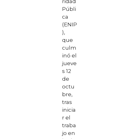
ridad
Públi
ca
(ENIP
),
que
culm
inó el
jueve
s 12
de
octu
bre,
tras
inicia
r el
traba
jo en