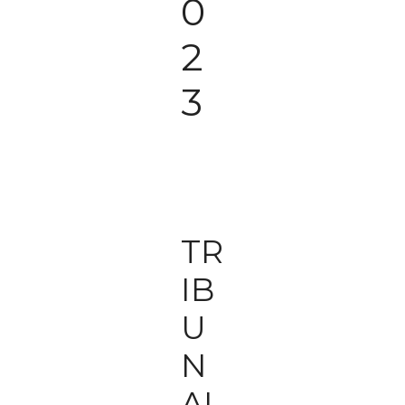
0
2
3
TR
IB
U
N
AL