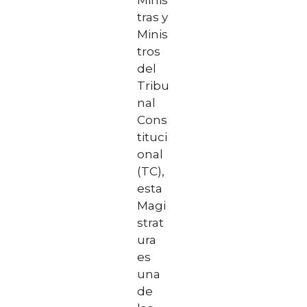
tras y
Minis
tros
del
Tribu
nal
Cons
tituci
onal
(TC),
esta
Magi
strat
ura
es
una
de