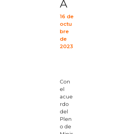
A
16 de
octu
bre
de
2023
Con
el
acue
rdo
del
Plen
o de
Minis