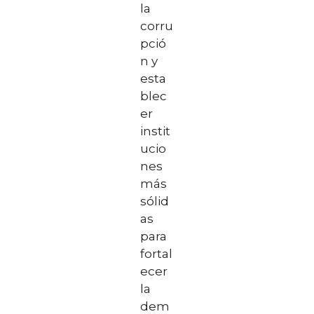
la
corru
pció
n y
esta
blec
er
instit
ucio
nes
más
sólid
as
para
fortal
ecer
la
dem