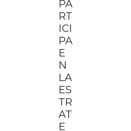
PA
RT
ICI
PA
E
N
LA
ES
TR
AT
E