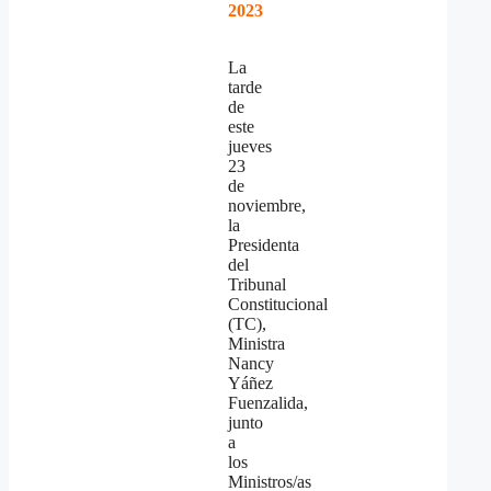
2023
La
tarde
de
este
jueves
23
de
noviembre,
la
Presidenta
del
Tribunal
Constitucional
(TC),
Ministra
Nancy
Yáñez
Fuenzalida,
junto
a
los
Ministros/as