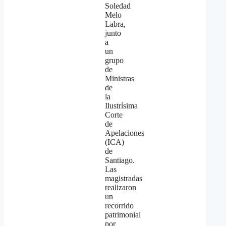
Soledad
Melo
Labra,
junto
a
un
grupo
de
Ministras
de
la
Ilustrísima
Corte
de
Apelaciones
(ICA)
de
Santiago.
Las
magistradas
realizaron
un
recorrido
patrimonial
por