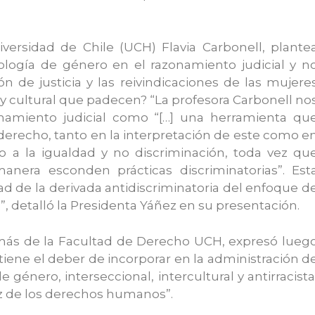
versidad de Chile (UCH) Flavia Carbonell, plante
eología de género en el razonamiento judicial y n
ón de justicia y las reivindicaciones de las mujere
a y cultural que padecen? “La profesora Carbonell no
namiento judicial como “[…] una herramienta qu
derecho, tanto en la interpretación de este como e
o a la igualdad y no discriminación, toda vez qu
anera esconden prácticas discriminatorias”. Est
ad de la derivada antidiscriminatoria del enfoque d
”, detalló la Presidenta Yáñez en su presentación.
más de la Facultad de Derecho UCH, expresó lueg
tiene el deber de incorporar en la administración d
 género, interseccional, intercultural y antirracista
z de los derechos humanos”.