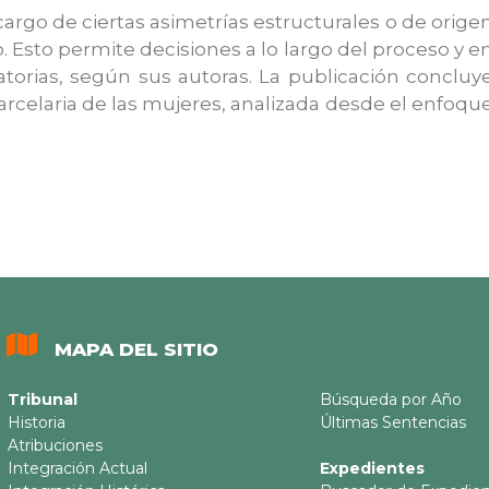
rgo de ciertas asimetrías estructurales o de orige
o. Esto permite decisiones a lo largo del proceso y e
atorias, según sus autoras. La publicación concluy
arcelaria de las mujeres, analizada desde el enfoqu
MAPA DEL SITIO
Tribunal
Búsqueda por Año
Historia
Últimas Sentencias
Atribuciones
Integración Actual
Expedientes