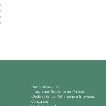
n
n
e
e
Remuneraciones
Integración Suplente de Ministro
Declaración de Patrimonio e Intereses
Concursos