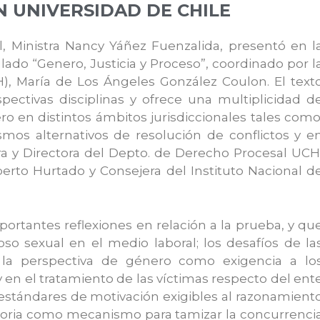
N UNIVERSIDAD DE CHILE
al, Ministra Nancy Yáñez Fuenzalida, presentó en l
ulado “Genero, Justicia y Proceso”, coordinado por l
, María de Los Ángeles González Coulon. El text
spectivas disciplinas y ofrece una multiplicidad d
o en distintos ámbitos jurisdiccionales tales como
smos alternativos de resolución de conflictos y e
sora y Directora del Depto. de Derecho Procesal UCH
berto Hurtado y Consejera del Instituto Nacional d
portantes reflexiones en relación a la prueba, y qu
oso sexual en el medio laboral; los desafíos de la
; la perspectiva de género como exigencia a lo
y en el tratamiento de las víctimas respecto del ent
 estándares de motivación exigibles al razonamient
batoria como mecanismo para tamizar la concurrenci