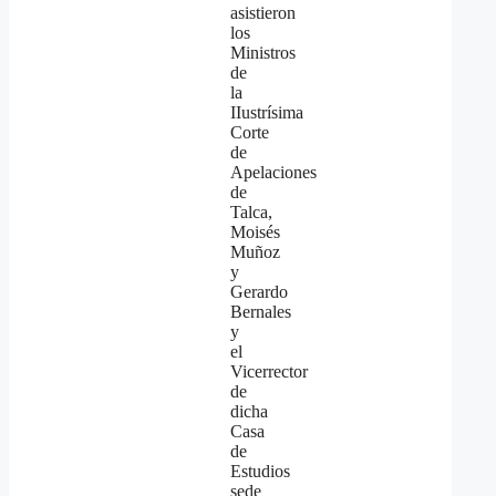
asistieron
los
Ministros
de
la
IIustrísima
Corte
de
Apelaciones
de
Talca,
Moisés
Muñoz
y
Gerardo
Bernales
y
el
Vicerrector
de
dicha
Casa
de
Estudios
sede