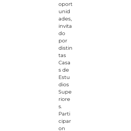
oport
unid
ades,
invita
do
por
distin
tas
Casa
s de
Estu
dios
Supe
riore
s.
Parti
cipar
on