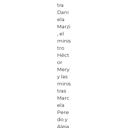
tra
Dani
ela
Marzi
, el
minis
tro
Héct
or
Mery
y las
minis
tras
Marc
ela
Pere
do y
Aleja