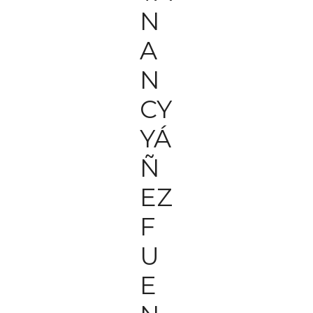
N
A
N
CY
YÁ
Ñ
EZ
F
U
E