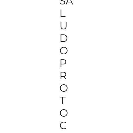
SA
L
U
D
O
P
R
O
T
O
C