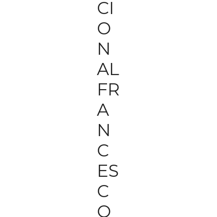
CI
O
N
AL
FR
A
N
C
ES
C
O