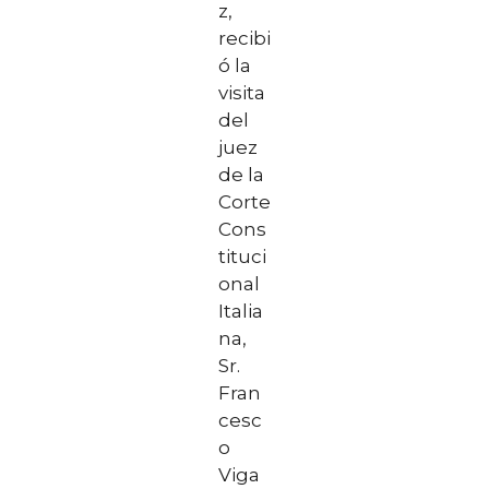
z,
recibi
ó la
visita
del
juez
de la
Corte
Cons
tituci
onal
Italia
na,
Sr.
Fran
cesc
o
Viga