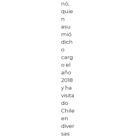
nó,
quie
n
asu
mió
dich
o
carg
o el
año
2018
y ha
visita
do
Chile
en
diver
sas