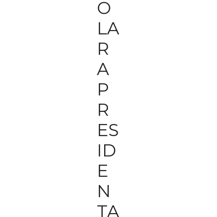
O
LA
R
A
P
R
ES
ID
E
N
TA