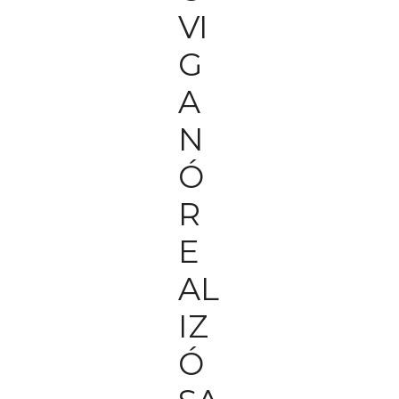
VI
G
A
N
Ó
R
E
AL
IZ
Ó