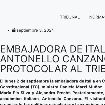
TRIBUNAL
NORMA
septiembre 3, 2024
EMBAJADORA DE ITAL
ANTONELLO CANZANO
PROTOCOLAR AL TRI
El lunes 2 de septiembre la embajadora de Italia en Chi
Constitucional (TC), ministra Daniela Marzi Muñoz. 
María Pía Silva y Alejandra Precht. Posteriormente,
académico italiano, Antonello Canzano. El visitan
organizado, las políticas carcelarias y la experiencia 