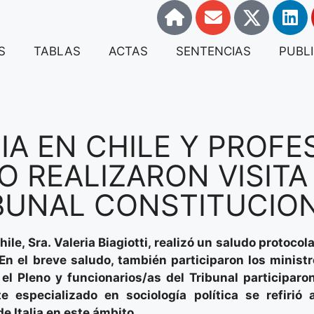
S
TABLAS
ACTAS
SENTENCIAS
PUBL
IA EN CHILE Y PROFE
 REALIZARON VISITA
BUNAL CONSTITUCIO
le, Sra. Valeria Biagiotti, realizó un saludo protocola
En el breve saludo, también participaron los minist
 el Pleno y funcionarios/as del Tribunal participar
te especializado en sociología política se refirió
de Italia en este ámbito.