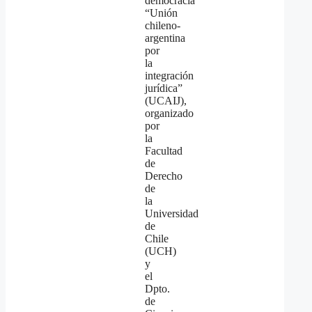
democracia
“Unión
chileno-
argentina
por
la
integración
jurídica”
(UCAIJ),
organizado
por
la
Facultad
de
Derecho
de
la
Universidad
de
Chile
(UCH)
y
el
Dpto.
de