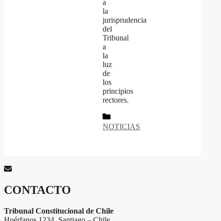
a
la
jurisprudencia
del
Tribunal
a
la
luz
de
los
principios
rectores.
Categorías
NOTICIAS
CONTACTO
Tribunal Constitucional de Chile
Huérfanos 1234, Santiago – Chile