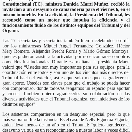
Constitucional (TC), ministra Daniela Marzi Muñoz, recibió la
invitación a un desayuno de camaradería para el viernes 6, en el
mismo inmueble. En la actividad, la Presidenta del Tribunal, les
reconoció como un motor que impulsa la eficiencia y el
funcionamiento fluido de los distintos equipos del Tribunal y del
Órgano.
Las 17 secretarias y secretarios también fueron celebrados ese día
por los ministros/as Miguel Ángel Fernández González, Héctor
Mery Romero, Alejandra Precht Rorris y Mario Gómez Montoya,
quienes pudieron asistir a la actividad por no encontrarse con otros
cometidos institucionales. Durante esa mañana, la presidenta Marzi
valoró que “Ustedes son muy importantes para sus equipos, para la
coordinación entre todos y son uno de los vínculos más directos del
Tribunal hacia el exterior, así es que solo me queda agradecer su
gran aporte. Ustedes son claves para que el trabajo se pueda hacer
con compromiso, donde todos/as tengamos un espacio para aportar
y crecer. También quiero agradecerles su colaboración en las
diversas actividades que el Tribunal organiza, con iniciativas de los
distintos equipos”.
Los asistentes compartieron en un desayuno especial, pero lo que
más valoraron fue la instancia. Es el caso de Nelly Figueroa Elgueta,
quien lleva menos de un año en el Tribunal: “quiero agradecer el
desayuno ya que es un reconocimiento a nuestra labor a veces difícil