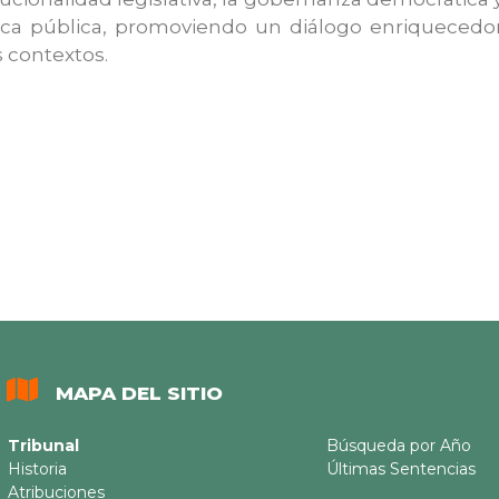
ítica pública, promoviendo un diálogo enriquecedo
s contextos.
MAPA DEL SITIO
Tribunal
Búsqueda por Año
Historia
Últimas Sentencias
Atribuciones