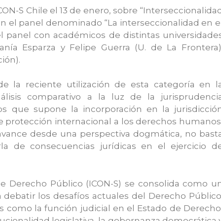
ICON-S Chile el 13 de enero, sobre “Interseccionalida
 en el panel denominado “La interseccionalidad en e
l panel con académicos de distintas universidade
fanía Esparza y Felipe Guerra (U. de La Frontera)
ión).
e la reciente utilización de esta categoría en l
álisis comparativo a la luz de la jurisprudenci
os que supone la incorporación en la jurisdicció
e protección internacional a los derechos humanos
 avance desde una perspectiva dogmática, no bast
a de consecuencias jurídicas en el ejercicio d
 de Derecho Público (ICON-S) se consolida como u
a debatir los desafíos actuales del Derecho Público
s como la función judicial en el Estado de Derecho
titucionalidad legislativa, la gobernanza democrática 