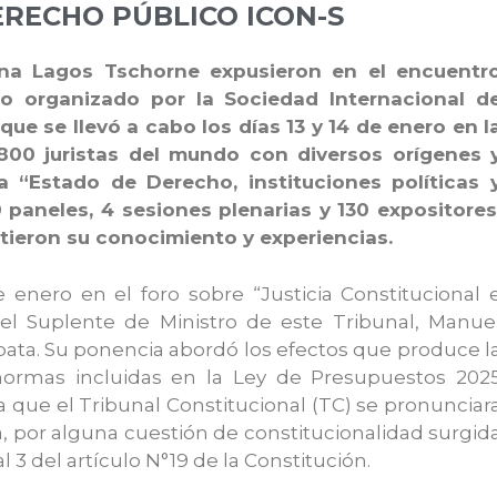
RECHO PÚBLICO ICON-S
alina Lagos Tschorne expusieron en el encuentr
 organizado por la Sociedad Internacional d
que se llevó a cabo los días 13 y 14 de enero en l
800 juristas del mundo con diversos orígenes 
a “Estado de Derecho, instituciones políticas 
0 paneles, 4 sesiones plenarias y 130 expositores
ieron su conocimiento y experiencias.
e enero en el foro sobre “Justicia Constitucional 
 el Suplente de Ministro de este Tribunal, Manue
apata. Su ponencia abordó los efectos que produce l
 normas incluidas en la Ley de Presupuestos 202
 que el Tribunal Constitucional (TC) se pronunciar
, por alguna cuestión de constitucionalidad surgid
3 del artículo N°19 de la Constitución.