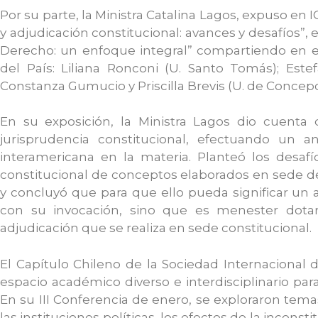
Por su parte, la Ministra Catalina Lagos, expuso en 
y adjudicación constitucional: avances y desafíos”,
Derecho: un enfoque integral” compartiendo en e
del País: Liliana Ronconi (U. Santo Tomás); Este
Constanza Gumucio y Priscilla Brevis (U. de Concepc
En su exposición, la Ministra Lagos dio cuenta d
jurisprudencia constitucional, efectuando un an
interamericana en la materia. Planteó los desafí
constitucional de conceptos elaborados en sede d
y concluyó que para que ello pueda significar un
con su invocación, sino que es menester dotarl
adjudicación que se realiza en sede constitucional.
El Capítulo Chileno de la Sociedad Internacional
espacio académico diverso e interdisciplinario par
En su III Conferencia de enero, se exploraron tema
las instituciones políticas, los efectos de la incons