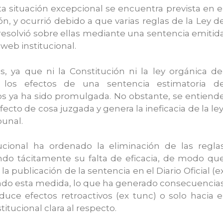
sta situación excepcional se encuentra prevista en e
ón, y ocurrió debido a que varias reglas de la Ley d
esolvió sobre ellas mediante una sentencia emitid
web institucional.
, ya que ni la Constitución ni la ley orgánica de
e los efectos de una sentencia estimatoria d
os ya ha sido promulgada. No obstante, se entiend
cto de cosa juzgada y genera la ineficacia de la ley
bunal.
ucional ha ordenado la eliminación de las regla
endo tácitamente su falta de eficacia, de modo qu
la publicación de la sentencia en el Diario Oficial (e
tado esta medida, lo que ha generado consecuencia
duce efectos retroactivos (ex tunc) o solo hacia e
itucional clara al respecto.