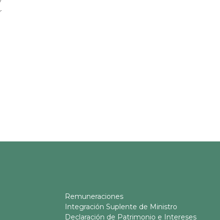
r
Remuneraciones
Integración Suplente de Ministro
Declaración de Patrimonio e Intereses