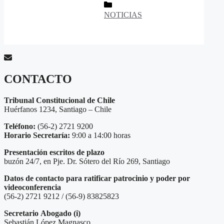
Categorías
NOTICIAS
CONTACTO
Tribunal Constitucional de Chile
Huérfanos 1234, Santiago – Chile
Teléfono:
(56-2) 2721 9200
Horario Secretaría:
9:00 a 14:00 horas
Presentación escritos de plazo
buzón 24/7, en Pje. Dr. Sótero del Río 269, Santiago
Datos de contacto para ratificar patrocinio y poder por
videoconferencia
(56-2) 2721 9212 / (56-9) 83825823
Secretario
Abogado (i)
Sebastián López Magnasco