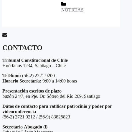
Categorías
NOTICIAS
CONTACTO
Tribunal Constitucional de Chile
Huérfanos 1234, Santiago – Chile
Teléfono:
(56-2) 2721 9200
Horario Secretaría:
9:00 a 14:00 horas
Presentación escritos de plazo
buzón 24/7, en Pje. Dr. Sótero del Río 269, Santiago
Datos de contacto para ratificar patrocinio y poder por
videoconferencia
(56-2) 2721 9212 / (56-9) 83825823
Secretario
Abogado (i)