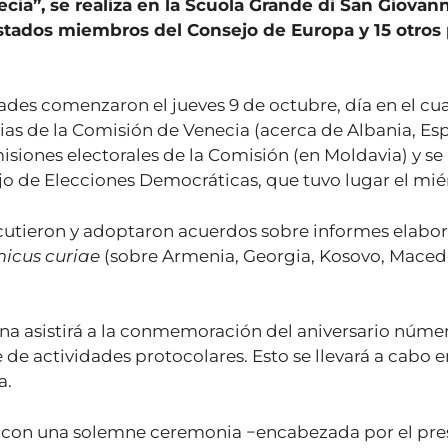
”, se realiza en la Scuola Grande di San Giovanni
stados miembros del Consejo de Europa y 15 otros p
idades comenzaron el jueves 9 de octubre, día en el cu
ias de la Comisión de Venecia (acerca de Albania, Es
isiones electorales de la Comisión (en Moldavia) y se
ejo de Elecciones Democráticas, que tuvo lugar el mié
cutieron y adoptaron acuerdos sobre informes elabor
icus curiae
(sobre Armenia, Georgia, Kosovo, Macedo
lena asistirá a la conmemoración del aniversario núme
ie de actividades protocolares. Esto se llevará a cabo
a.
e, con una solemne ceremonia −encabezada por el pres