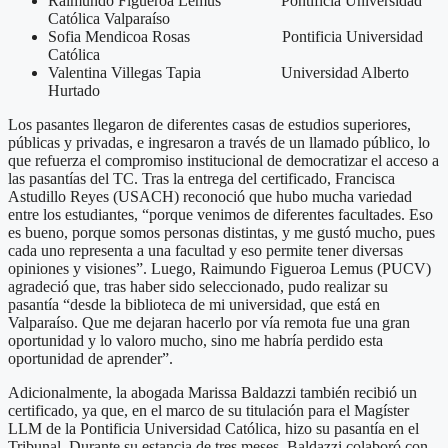
Raimundo Figueroa Lemus Pontificia Universidad
Católica Valparaíso
Sofia Mendicoa Rosas Pontificia Universidad
Católica
Valentina Villegas Tapia Universidad Alberto
Hurtado
Los pasantes llegaron de diferentes casas de estudios superiores,
públicas y privadas, e ingresaron a través de un llamado público, lo
que refuerza el compromiso institucional de democratizar el acceso a
las pasantías del TC. Tras la entrega del certificado, Francisca
Astudillo Reyes (USACH) reconoció que hubo mucha variedad
entre los estudiantes, “porque venimos de diferentes facultades. Eso
es bueno, porque somos personas distintas, y me gustó mucho, pues
cada uno representa a una facultad y eso permite tener diversas
opiniones y visiones”. Luego, Raimundo Figueroa Lemus (PUCV)
agradeció que, tras haber sido seleccionado, pudo realizar su
pasantía “desde la biblioteca de mi universidad, que está en
Valparaíso. Que me dejaran hacerlo por vía remota fue una gran
oportunidad y lo valoro mucho, sino me habría perdido esta
oportunidad de aprender”.
Adicionalmente, la abogada Marissa Baldazzi también recibió un
certificado, ya que, en el marco de su titulación para el Magíster
LLM de la Pontificia Universidad Católica, hizo su pasantía en el
Tribunal. Durante su estancia de tres meses, Baldazzi colaboró con