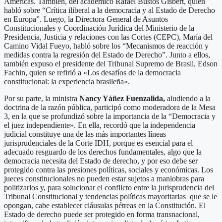
Américas. También, del académico Rafael Bustos Gisbert, quién
habló sobre “Crítica iliberal a la democracia y al Estado de Derecho
en Europa”. Luego, la Directora General de Asuntos
Constitucionales y Coordinación Jurídica del Ministerio de la
Presidencia, Justicia y relaciones con las Cortes (CEPC), María del
Camino Vidal Fueyo, habló sobre los “Mecanismos de reacción y
medidas contra la regresión del Estado de Derecho”. Junto a ellos,
también expuso el presidente del Tribunal Supremo de Brasil, Edson
Fachin, quien se refirió a «Los desafíos de la democracia
constitucional: la experiencia brasileña».
Por su parte, la ministra
Nancy Yáñez Fuenzalida,
aludiendo a la
doctrina de la razón pública, participó como moderadora de la Mesa
3, en la que se profundizó sobre la importancia de la “Democracia y
el juez independiente». En ella, recordó que la independencia
judicial constituye una de las más importantes líneas
jurisprudenciales de la Corte IDH, porque es esencial para el
adecuado resguardo de los derechos fundamentales, algo que la
democracia necesita del Estado de derecho, y por eso debe ser
protegido contra las presiones políticas, sociales y económicas. Los
jueces constitucionales no pueden estar sujetos a maniobras para
politizarlos y, para solucionar el conflicto entre la jurisprudencia del
Tribunal Constitucional y tendencias políticas mayoritarias que se le
opongan, cabe establecer cláusulas pétreas en la Constitución. El
Estado de derecho puede ser protegido en forma transnacional,