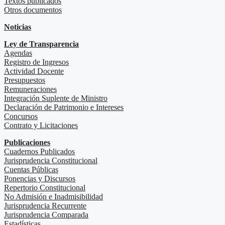
Textos publicados
Otros documentos
Noticias
Ley de Transparencia
Agendas
Registro de Ingresos
Actividad Docente
Presupuestos
Remuneraciones
Integración Suplente de Ministro
Declaración de Patrimonio e Intereses
Concursos
Contrato y Licitaciones
Publicaciones
Cuadernos Publicados
Jurisprudencia Constitucional
Cuentas Públicas
Ponencias y Discursos
Repertorio Constitucional
No Admisión e Inadmisibilidad
Jurisprudencia Recurrente
Jurisprudencia Comparada
Estadísticas