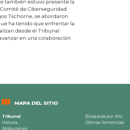
ue también estuvo presente la
l Comité de Ciberseguridad
agos Tschorne, se abordaron
que ha tenido que enfrentar la
alizan desde el Tribunal
 avanzar en una colaboración
MAPA DEL SITIO
Tribunal
Búsqueda por Año
Historia
Últimas Sentencias
Atribuciones