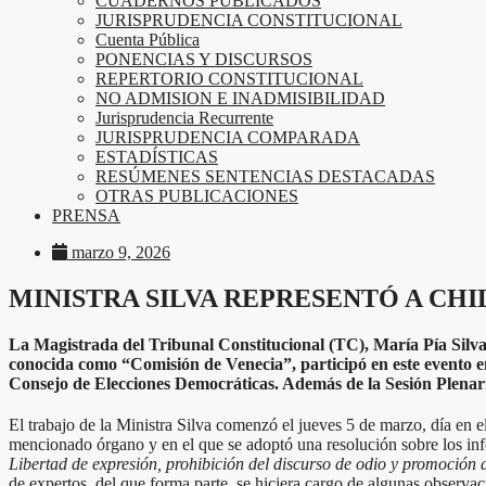
CUADERNOS PUBLICADOS
JURISPRUDENCIA CONSTITUCIONAL
Cuenta Pública
PONENCIAS Y DISCURSOS
REPERTORIO CONSTITUCIONAL
NO ADMISION E INADMISIBILIDAD
Jurisprudencia Recurrente
JURISPRUDENCIA COMPARADA
ESTADÍSTICAS
RESÚMENES SENTENCIAS DESTACADAS
OTRAS PUBLICACIONES
PRENSA
marzo 9, 2026
MINISTRA SILVA REPRESENTÓ A CHIL
La Magistrada del Tribunal Constitucional (TC), María Pía Silva
conocida como “Comisión de Venecia”, participó en este evento en
Consejo de Elecciones Democráticas. Además de la Sesión Plenaria, 
El trabajo de la Ministra Silva comenzó el jueves 5 de marzo, día en el
mencionado órgano y en el que se adoptó una resolución sobre los inf
Libertad de expresión, prohibición del discurso de odio y promoción 
de expertos, del que forma parte, se hiciera cargo de algunas observa