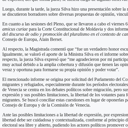
Luego, durante la tarde, la jueza Silva hizo una presentación sobre l
se discutieron borradores sobre diversas propuestas de opinión, vincul
En cuanto a las sesiones del Pleno, que se llevaron a cabo el viernes 
amicus curiae
para la Corte Constitucional de Moldavia y dos informe
del discurso de odio y promoción del pluralismo en el contexto de ca
Consejo de Europa, Alain Berset.
Al respecto, la Magistrada comentó que “fue un verdadero honor escuch
Igualmente, se valoró el aporte de la Ministra Silva en el informe sob
respecto, la jueza Silva expresó que “me agradecieron por mi particip
muy actual debido a la amplia cobertura y difusión que tienen las opi
veraz y oportuna para formarse su propia opinión y poder votar”.
El mencionado informe se origina por solicitud del Parlamento del Con
migrantes y refugiados, especialmente durante los períodos electorales
de Venecia se centra en los debates políticos sobre migración, pero su
expresión y sus posibles limitaciones, la libertad de los votantes para
migrantes. Se buscó conciliar estas cuestiones en lugar de oponerlas 
Consejo de Europa y de la Comisión de Venecia.
Ante las posibles limitaciones a la libertad de expresión, por expresion
libertad debe ser cuidadosa y contextualizada, conforme al principio 
electoral sea libre y abierto, pudiendo los actores políticos promover