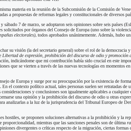
a misma materia en la reunión de la Subcomisión de la Comisión de Venec
adas a propuestas de reformas legales y constitucionales de diversos pa
6 y sábado 7 de marzo, se adoptaron seis opiniones sobre seis países (E
s solicitados por órganos del Consejo de Europa (uno sobre la violenci
mpañas electorales)
, todos aprobados unánimemente. Además, hubo un i
ar su visión (la del secretario general) sobre el rol de la democracia 
re
Libertad de expresión, prohibición del discurso de odio y promoción 
ación, indicándome que mi contribución había sido crucial en este impo
niones que se vierten a través de las nuevas tecnologías en momentos en
sejo de Europa y surge por su preocupación por la existencia de formas 
. En el contexto político actual, tales personas suelen ser retratadas 
s consideraciones y conclusiones son igualmente aplicables a cualquier o
 formarse una opinión y la prohibición del discurso de odio u otras expre
para analizarlas a la luz de la jurisprudencia del Tribunal Europeo de
es hostiles, se proponen soluciones alternativas a la prohibición y la re
de proporcionalidad, mientras que las sanciones penales son de última
ra
 opiniones divergentes o críticas respecto de la migración, ciertas forma