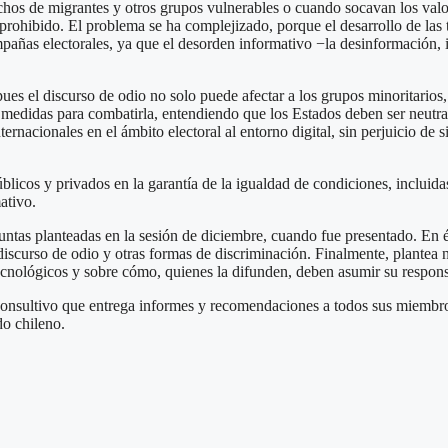
chos de migrantes y otros grupos vulnerables o cuando socavan los valo
prohibido. El problema se ha complejizado, porque el desarrollo de las tec
añas electorales, ya que el desorden informativo −la desinformación, in
es el discurso de odio no solo puede afectar a los grupos minoritarios,
medidas para combatirla, entendiendo que los Estados deben ser neutrale
rnacionales en el ámbito electoral al entorno digital, sin perjuicio de 
úblicos y privados en la garantía de la igualdad de condiciones, incluida
ativo.
untas planteadas en la sesión de diciembre, cuando fue presentado. En é
l discurso de odio y otras formas de discriminación. Finalmente, plantea 
cnológicos y sobre cómo, quienes la difunden, deben asumir su respons
onsultivo que entrega informes y recomendaciones a todos sus miembros.
do chileno.