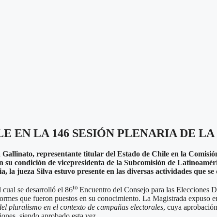
E EN LA 146 SESIÓN PLENARIA DE L
 Gallinato, representante titular del Estado de Chile en la Comisi
 su condición de vicepresidenta de la Subcomisión de Latinoaméric
la jueza Silva estuvo presente en las diversas actividades que se de
to
 cual se desarrolló el 86
Encuentro del Consejo para las Elecciones De
ormes que fueron puestos en su conocimiento. La Magistrada expuso en l
del pluralismo en el contexto de campañas electorales
, cuya aprobación
ciones, siendo aprobado esta vez.