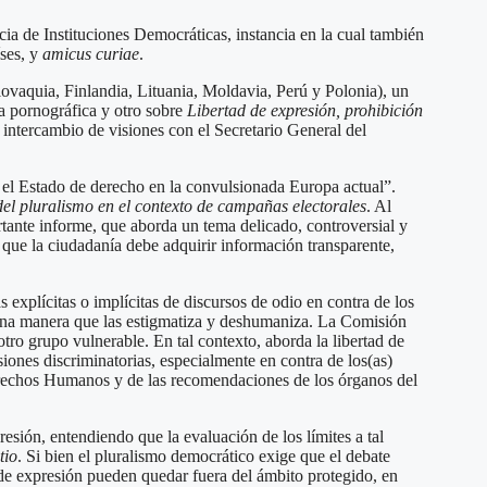
ia de Instituciones Democráticas, instancia en la cual también
íses, y
amicus curiae
.
slovaquia, Finlandia, Lituania, Moldavia, Perú y Polonia), un
a pornográfica y otro sobre
Libertad de expresión, prohibición
ntercambio de visiones con el Secretario General del
y el Estado de derecho en la convulsionada Europa actual”.
del pluralismo en el contexto de campañas electorales
. Al
rtante informe, que aborda un tema delicado, controversial y
 que la ciudadanía debe adquirir información transparente,
explícitas o implícitas de discursos de odio en contra de los
de una manera que las estigmatiza y deshumaniza. La Comisión
tro grupo vulnerable. En tal contexto, aborda la libertad de
siones discriminatorias, especialmente en contra de los(as)
 Derechos Humanos y de las recomendaciones de los órganos del
presión, entendiendo que la evaluación de los límites a tal
tio
. Si bien el pluralismo democrático exige que el debate
s de expresión pueden quedar fuera del ámbito protegido, en