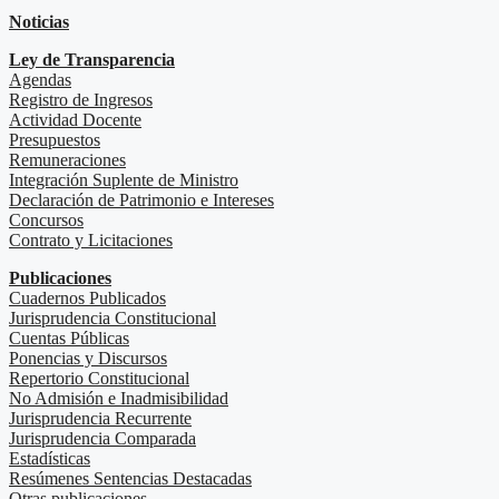
Noticias
Ley de Transparencia
Agendas
Registro de Ingresos
Actividad Docente
Presupuestos
Remuneraciones
Integración Suplente de Ministro
Declaración de Patrimonio e Intereses
Concursos
Contrato y Licitaciones
Publicaciones
Cuadernos Publicados
Jurisprudencia Constitucional
Cuentas Públicas
Ponencias y Discursos
Repertorio Constitucional
No Admisión e Inadmisibilidad
Jurisprudencia Recurrente
Jurisprudencia Comparada
Estadísticas
Resúmenes Sentencias Destacadas
Otras publicaciones