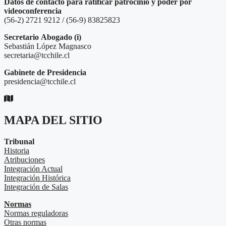
Datos de contacto para ratificar patrocinio y poder por
videoconferencia
(56-2) 2721 9212 / (56-9) 83825823
Secretario
Abogado (i)
Sebastián López Magnasco
secretaria@tcchile.cl
Gabinete de Presidencia
presidencia@tcchile.cl
MAPA DEL SITIO
Tribunal
Historia
Atribuciones
Integración Actual
Integración Histórica
Integración de Salas
Normas
Normas reguladoras
Otras normas