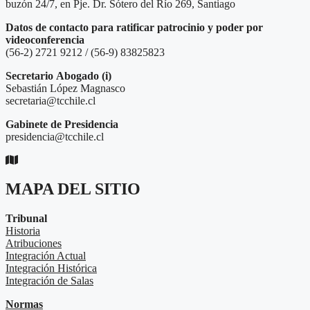
buzón 24/7, en Pje. Dr. Sótero del Río 269, Santiago
Datos de contacto para ratificar patrocinio y poder por
videoconferencia
(56-2) 2721 9212 / (56-9) 83825823
Secretario
Abogado (i)
Sebastián López Magnasco
secretaria@tcchile.cl
Gabinete de Presidencia
presidencia@tcchile.cl
MAPA DEL SITIO
Tribunal
Historia
Atribuciones
Integración Actual
Integración Histórica
Integración de Salas
Normas