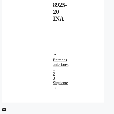
8925-
20
INA
Entradas
anteriores
Página
1
Página
2
Página
3
Siguiente
→