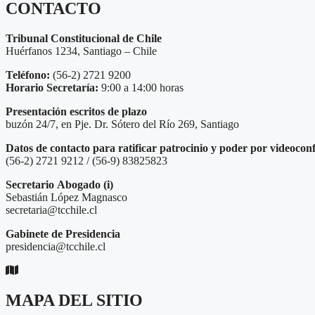
CONTACTO
Tribunal Constitucional de Chile
Huérfanos 1234, Santiago – Chile
Teléfono:
(56-2) 2721 9200
Horario Secretaría:
9:00 a 14:00 horas
Presentación escritos de plazo
buzón 24/7, en Pje. Dr. Sótero del Río 269, Santiago
Datos de contacto para ratificar patrocinio y poder por videocon
(56-2) 2721 9212 / (56-9) 83825823
Secretario
Abogado (i)
Sebastián López Magnasco
secretaria@tcchile.cl
Gabinete de Presidencia
presidencia@tcchile.cl
MAPA DEL SITIO