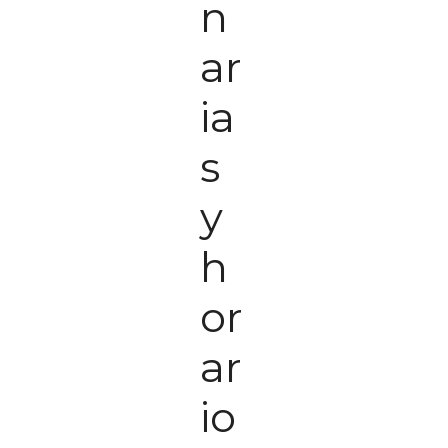
n
ar
ia
s
y
h
or
ar
io