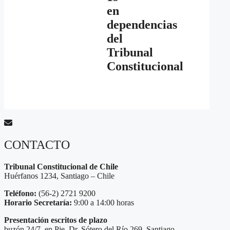
en
dependencias
del
Tribunal
Constitucional
CONTACTO
Tribunal Constitucional de Chile
Huérfanos 1234, Santiago – Chile
Teléfono:
(56-2) 2721 9200
Horario Secretaría:
9:00 a 14:00 horas
Presentación escritos de plazo
buzón 24/7, en Pje. Dr. Sótero del Río 269, Santiago