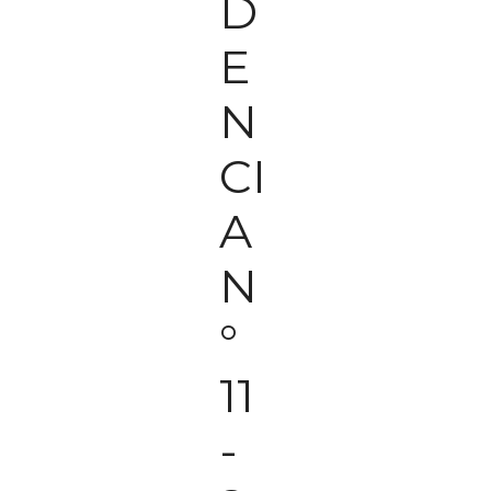
D
E
N
CI
A
N
°
11
-