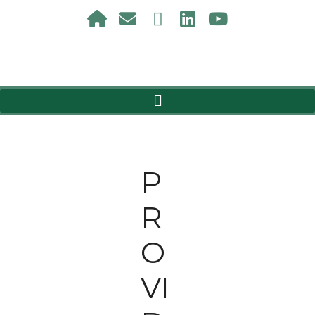
P
R
O
VI