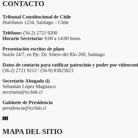
CONTACTO
Tribunal Constitucional de Chile
Huérfanos 1234, Santiago – Chile
Teléfono:
(56-2) 2721 9200
Horario Secretaría:
9:00 a 14:00 horas
Presentación escritos de plazo
buzón 24/7, en Pje. Dr. Sótero del Río 269, Santiago
Datos de contacto para ratificar patrocinio y poder por videocon
(56-2) 2721 9212 / (56-9) 83825823
Secretario
Abogado (i)
Sebastián López Magnasco
secretaria@tcchile.cl
Gabinete de Presidencia
presidencia@tcchile.cl
MAPA DEL SITIO