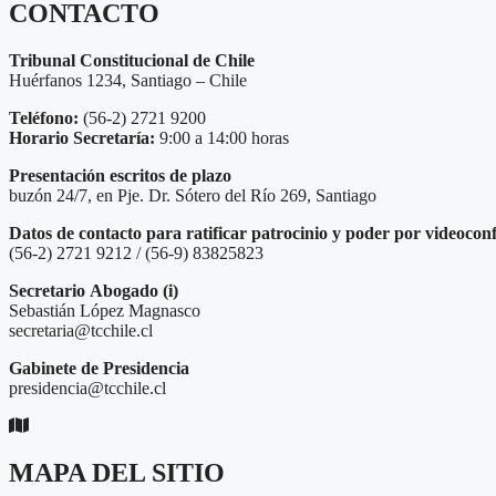
CONTACTO
Tribunal Constitucional de Chile
Huérfanos 1234, Santiago – Chile
Teléfono:
(56-2) 2721 9200
Horario Secretaría:
9:00 a 14:00 horas
Presentación escritos de plazo
buzón 24/7, en Pje. Dr. Sótero del Río 269, Santiago
Datos de contacto para ratificar patrocinio y poder por videocon
(56-2) 2721 9212 / (56-9) 83825823
Secretario
Abogado (i)
Sebastián López Magnasco
secretaria@tcchile.cl
Gabinete de Presidencia
presidencia@tcchile.cl
MAPA DEL SITIO