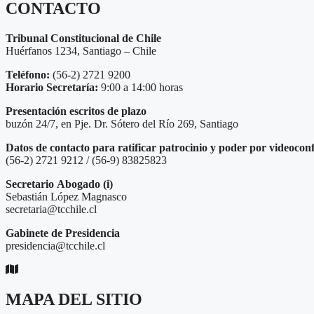
CONTACTO
Tribunal Constitucional de Chile
Huérfanos 1234, Santiago – Chile
Teléfono:
(56-2) 2721 9200
Horario Secretaría:
9:00 a 14:00 horas
Presentación escritos de plazo
buzón 24/7, en Pje. Dr. Sótero del Río 269, Santiago
Datos de contacto para ratificar patrocinio y poder por videocon
(56-2) 2721 9212 / (56-9) 83825823
Secretario
Abogado (i)
Sebastián López Magnasco
secretaria@tcchile.cl
Gabinete de Presidencia
presidencia@tcchile.cl
MAPA DEL SITIO