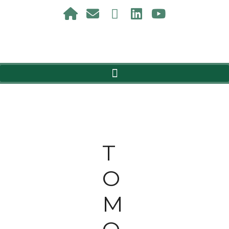
T
O
M