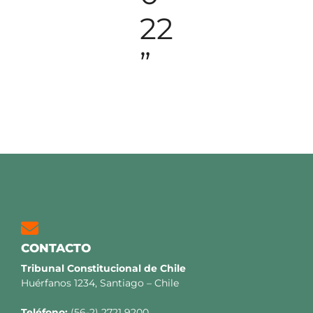
22
”
CONTACTO
Tribunal Constitucional de Chile
Huérfanos 1234, Santiago – Chile
Teléfono:
(56-2) 2721 9200