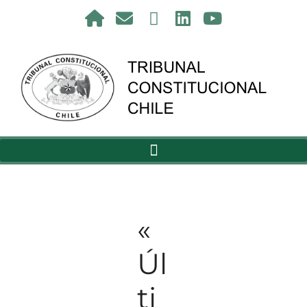
«
Úl
ti