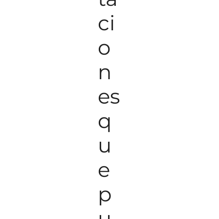
ci
o
n
es
q
u
e
p
u