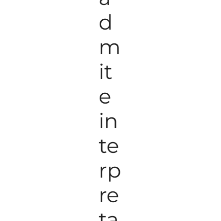
d
m
it
e
in
te
rp
re
ta