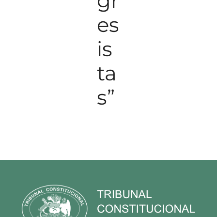
gr
es
is
ta
s”