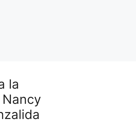
a la
a Nancy
nzalida