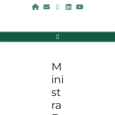
M
ini
st
ra