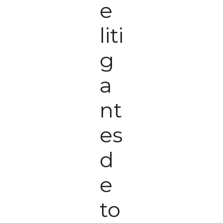
e
liti
g
a
nt
es
d
e
to