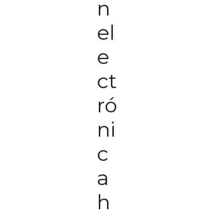
n
el
e
ct
ró
ni
c
a
h