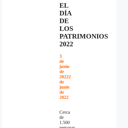
EL
DÍA
DE
LOS
PATRIMONIOS
2022
3
de
junio
de
2022
2
de
junio
de
2022
Cerca
de
1.500
personas