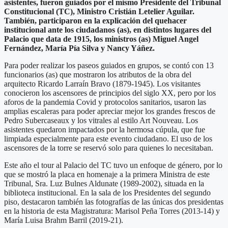
asistentes, fueron guiados por el mismo Presidente del Tribunal
Constitucional (TC), Ministro Cristián Letelier Aguilar.
También, participaron en la explicación del quehacer
institucional ante los ciudadanos (as), en distintos lugares del
Palacio que data de 1915, los ministros (as) Miguel Angel
Fernández, María Pía Silva y Nancy Yáñez.
Para poder realizar los paseos guiados en grupos, se contó con 13
funcionarios (as) que mostraron los atributos de la obra del
arquitecto Ricardo Larraín Bravo (1879-1945). Los visitantes
conocieron los ascensores de principios del siglo XX, pero por los
aforos de la pandemia Covid y protocolos sanitarios, usaron las
amplias escaleras para poder apreciar mejor los grandes frescos de
Pedro Subercaseaux y los vitrales al estilo Art Nouveau. Los
asistentes quedaron impactados por la hermosa cúpula, que fue
limpiada especialmente para este evento ciudadano. El uso de los
ascensores de la torre se reservó solo para quienes lo necesitaban.
Este año el tour al Palacio del TC tuvo un enfoque de género, por lo
que se mostró la placa en homenaje a la primera Ministra de este
Tribunal, Sra. Luz Bulnes Aldunate (1989-2002), situada en la
biblioteca institucional. En la sala de los Presidentes del segundo
piso, destacaron también las fotografías de las únicas dos presidentas
en la historia de esta Magistratura: Marisol Peña Torres (2013-14) y
María Luisa Brahm Barril (2019-21).