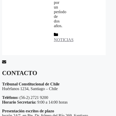
por
un
período
de
dos
años.
Categorías
NOTICIAS
CONTACTO
Tribunal Constitucional de Chile
Huérfanos 1234, Santiago – Chile
Teléfono:
(56-2) 2721 9200
Horario Secretaría:
9:00 a 14:00 horas
Presentación escritos de plazo
buzón 24/7, en Pje. Dr. Sótero del Río 269, Santiago