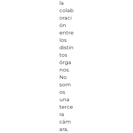
la
colab
oraci
ón
entre
los
distin
tos
órga
nos.
No
som
os
una
terce
ra
cám
ara,