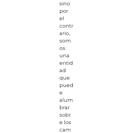
sino
por
el
contr
ario,
som
os
una
entid
ad
que
pued
e
alum
brar
sobr
e los
cam