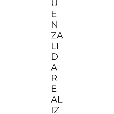
U
E
N
ZA
LI
D
A
R
E
AL
IZ