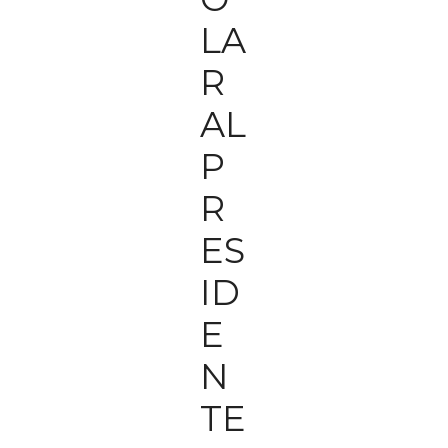
LA
R
AL
P
R
ES
ID
E
N
TE