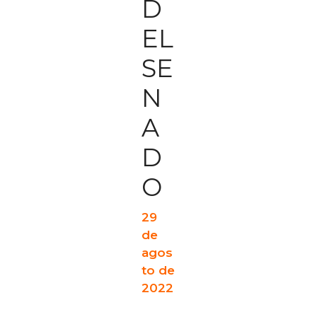
D
EL
SE
N
A
D
O
29
de
agos
to de
2022