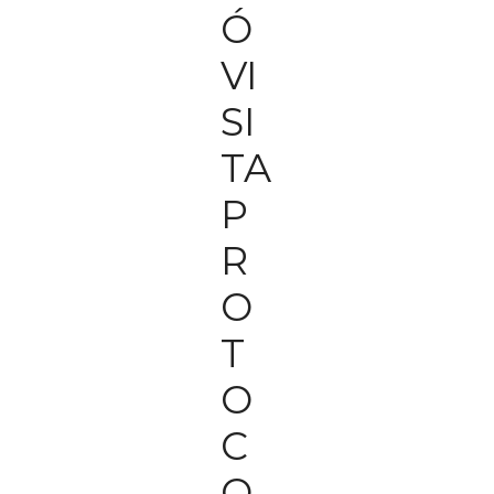
Ó
VI
SI
TA
P
R
O
T
O
C
O