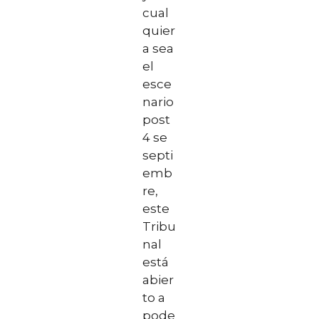
cual
quier
a sea
el
esce
nario
post
4 se
septi
emb
re,
este
Tribu
nal
está
abier
to a
pode