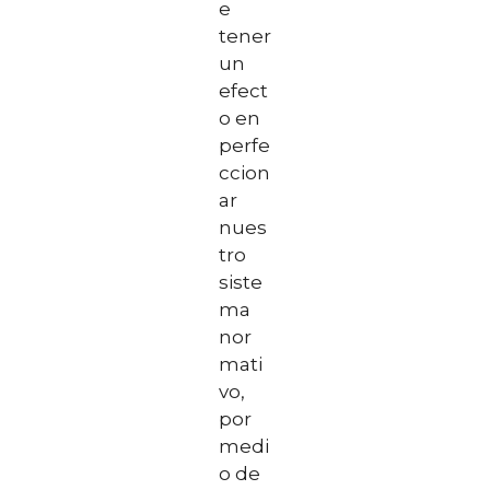
e
tener
un
efect
o en
perfe
ccion
ar
nues
tro
siste
ma
nor
mati
vo,
por
medi
o de