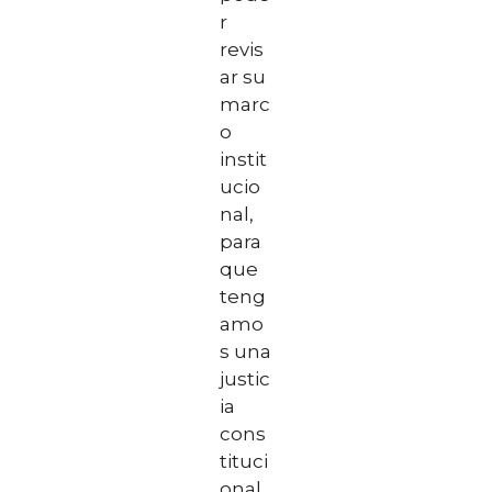
r
revis
ar su
marc
o
instit
ucio
nal,
para
que
teng
amo
s una
justic
ia
cons
tituci
onal