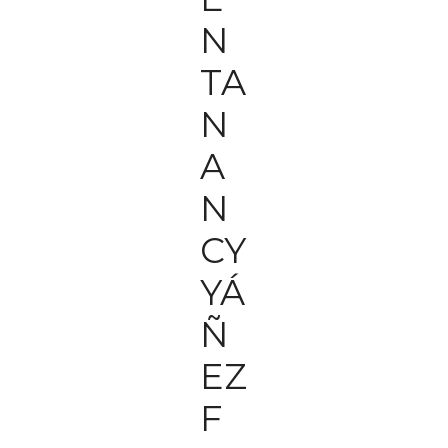
N
TA
N
A
N
CY
YÁ
Ñ
EZ
F