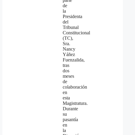
parte
de
la
Presidenta
del
Tribunal
Constitucional
(TC),
Sra.
Nancy
Yáñez
Fuenzalida,
tras
dos
meses
de
colaboración
en
esta
Magistratura.
Durante
su
pasantía
en
la