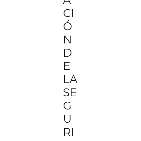
CI
Ó
N
D
E
LA
SE
G
U
RI