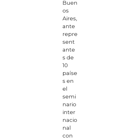
Buen
os
Aires,
ante
repre
sent
ante
s de
10
paíse
s en
el
semi
nario
inter
nacio
nal
con