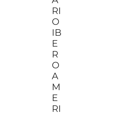
RI
O
IB
E
R
O
A
M
E
RI