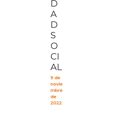
D
A
D
S
O
CI
AL
9 de
novie
mbre
de
2022