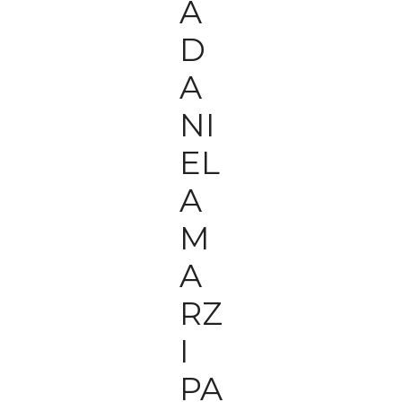
A
D
A
NI
EL
A
M
A
RZ
I
PA