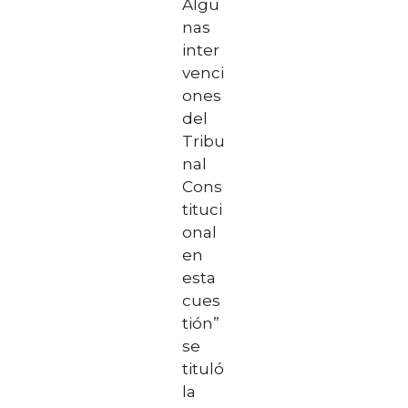
Algu
nas
inter
venci
ones
del
Tribu
nal
Cons
tituci
onal
en
esta
cues
tión”
se
tituló
la