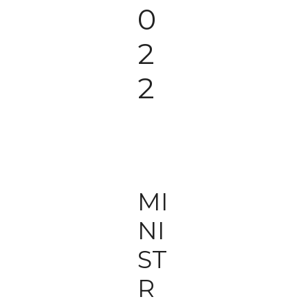
0
2
2
MI
NI
ST
R