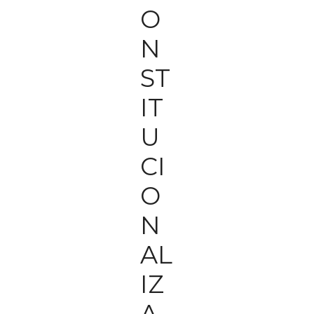
O
N
ST
IT
U
CI
O
N
AL
IZ
A