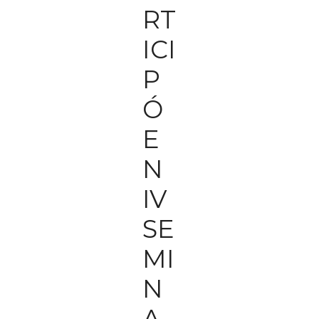
RT
ICI
P
Ó
E
N
IV
SE
MI
N
A