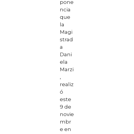
pone
ncia
que
la
Magi
strad
a
Dani
ela
Marzi
,
realiz
ó
este
9 de
novie
mbr
e en