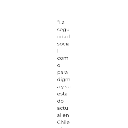
“La
segu
ridad
socia
l
com
o
para
digm
a y su
esta
do
actu
al en
Chile.