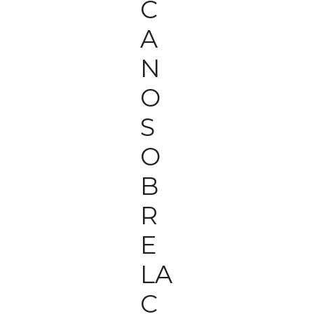
C
A
N
O
S
O
B
R
E
LA
C