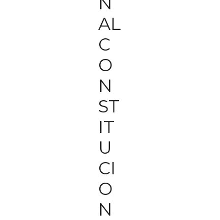
N
AL
C
O
N
ST
IT
U
CI
O
N