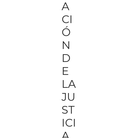
A
CI
Ó
N
D
E
LA
JU
ST
ICI
A