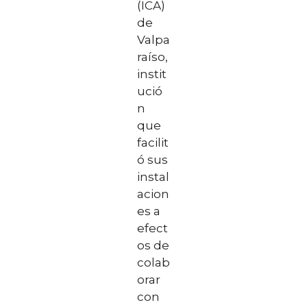
(ICA)
de
Valpa
raíso,
instit
ució
n
que
facilit
ó sus
instal
acion
es a
efect
os de
colab
orar
con