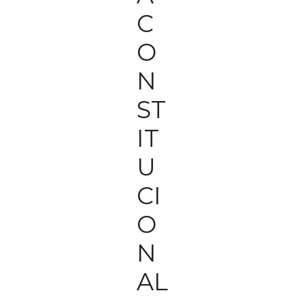
C
O
N
ST
IT
U
CI
O
N
AL