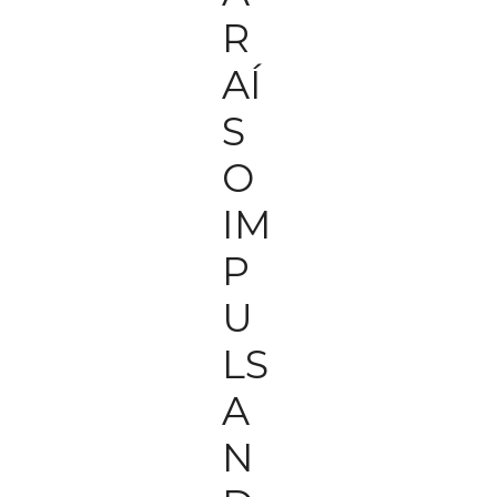
R
AÍ
S
O
IM
P
U
LS
A
N