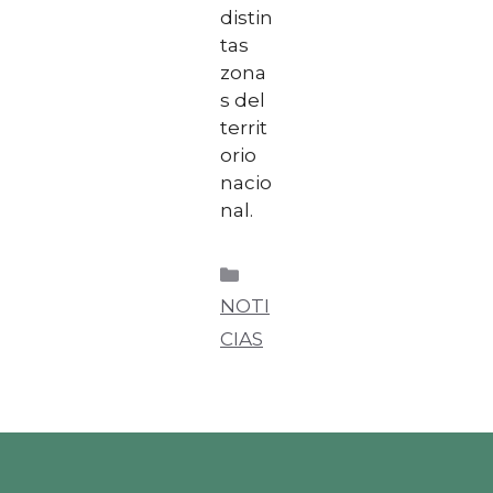
distin
tas
zona
s del
territ
orio
nacio
nal.
NOTI
CIAS