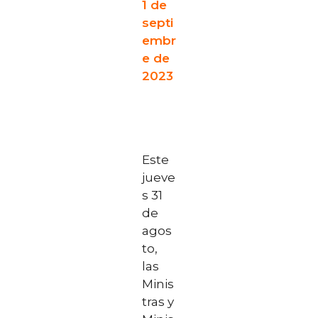
1 de
septi
embr
e de
2023
Este
jueve
s 31
de
agos
to,
las
Minis
tras y