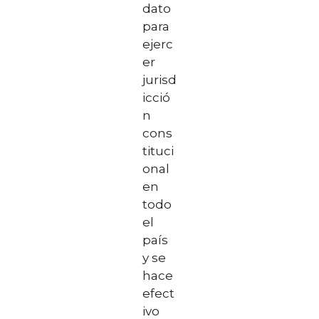
dato
para
ejerc
er
jurisd
icció
n
cons
tituci
onal
en
todo
el
país
y se
hace
efect
ivo