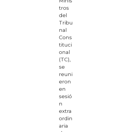
Minis
tros
del
Tribu
nal
Cons
tituci
onal
(TC),
se
reuni
eron
en
sesió
n
extra
ordin
aria