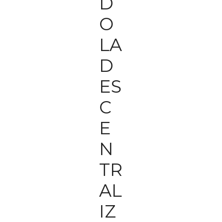
D
O
LA
D
ES
C
E
N
TR
AL
IZ