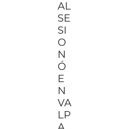
AL
SE
SI
O
N
Ó
E
N
VA
LP
A